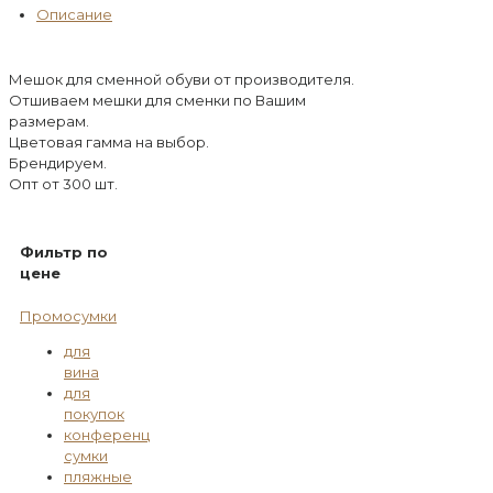
Описание
Мешок для сменной обуви от производителя.
Отшиваем мешки для сменки по Вашим
размерам.
Цветовая гамма на выбор.
Брендируем.
Опт от 300 шт.
Фильтр по
цене
Промосумки
для
вина
для
покупок
конференц
сумки
пляжные