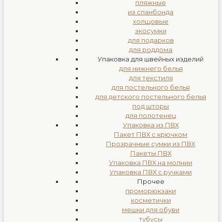
пляжные
из спанбонда
холщовые
экосумки
для подарков
для роддома
Упаковка для швейных изделий
для нижнего белья
для текстиля
для постельного белья
для детского постельного белья
под шторы
для полотенец
Упаковка из ПВХ
Пакет ПВХ с крючком
Прозрачные сумки из ПВХ
Пакеты ПВХ
Упаковка ПВХ на молнии
Упаковка ПВХ с ручками
Прочее
проморюкзаки
косметички
мешки для обуви
тубусы