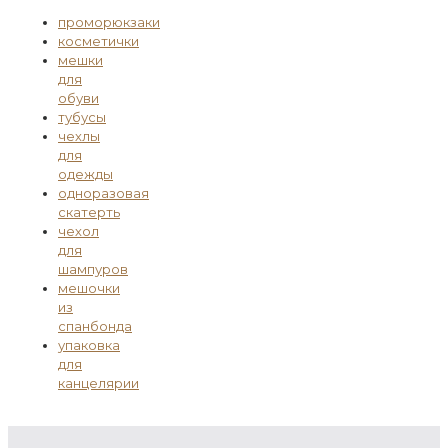
проморюкзаки
косметички
мешки
для
обуви
тубусы
чехлы
для
одежды
одноразовая
скатерть
чехол
для
шампуров
мешочки
из
спанбонда
упаковка
для
канцелярии