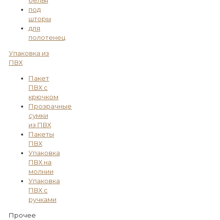
под
шторы
для
полотенец
Упаковка из
ПВХ
Пакет
ПВХ с
крючком
Прозрачные
сумки
из ПВХ
Пакеты
ПВХ
Упаковка
ПВХ на
молнии
Упаковка
ПВХ с
ручками
Прочее