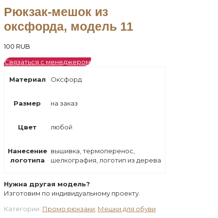
Рюкзак-мешок из
оксфорда, модель 11
100
RUB
Связаться с менеджером
Материал
Оксфорд
Размер
на заказ
Цвет
любой
Нанесение
вышивка, термоперенос,
логотипа
шелкография, логотип из дерева
Нужна другая модель?
Изготовим по индивидуальному проекту.
Категории:
Промо рюкзаки
,
Мешки для обуви