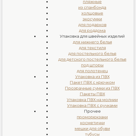
пляжные
из спанбонда
холщовые
экосумки
для подарков
для роддома
Упаковка для швейных изделий
для нижнего белья
для текстиля
для постельного белья
для детского постельного белья
под шторы
для полотенец
Упаковка из ПВХ
Пакет ПВХ с крючком
Прозрачные сумки из ПВХ
Пакеты ПВХ
Упаковка ПВХ на молнии
Упаковка ПВХ с ручками
Прочее
проморюкзаки
косметички
мешки для обуви
тубусы