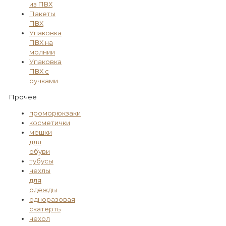
из ПВХ
Пакеты
ПВХ
Упаковка
ПВХ на
молнии
Упаковка
ПВХ с
ручками
Прочее
проморюкзаки
косметички
мешки
для
обуви
тубусы
чехлы
для
одежды
одноразовая
скатерть
чехол