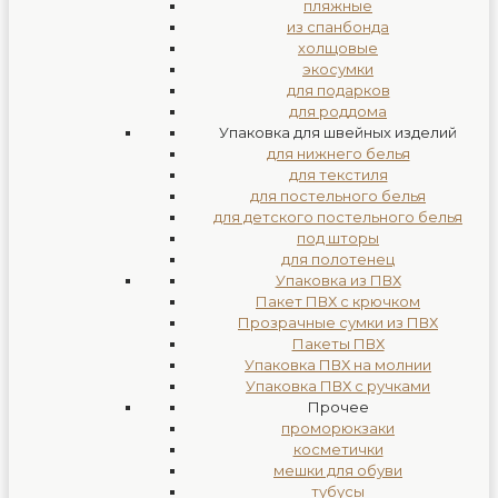
пляжные
из спанбонда
холщовые
экосумки
для подарков
для роддома
Упаковка для швейных изделий
для нижнего белья
для текстиля
для постельного белья
для детского постельного белья
под шторы
для полотенец
Упаковка из ПВХ
Пакет ПВХ с крючком
Прозрачные сумки из ПВХ
Пакеты ПВХ
Упаковка ПВХ на молнии
Упаковка ПВХ с ручками
Прочее
проморюкзаки
косметички
мешки для обуви
тубусы