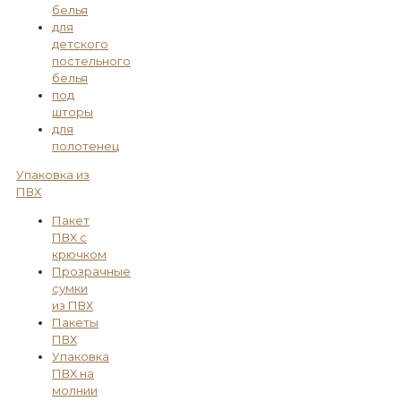
белья
для
детского
постельного
белья
под
шторы
для
полотенец
Упаковка из
ПВХ
Пакет
ПВХ с
крючком
Прозрачные
сумки
из ПВХ
Пакеты
ПВХ
Упаковка
ПВХ на
молнии