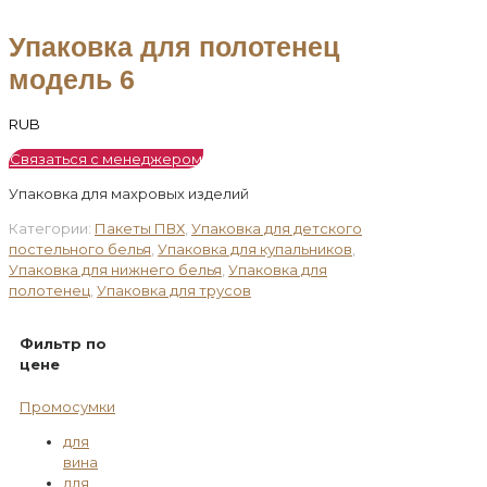
Упаковка для полотенец
модель 6
RUB
Связаться с менеджером
Упаковка для махровых изделий
Категории:
Пакеты ПВХ
,
Упаковка для детского
постельного белья
,
Упаковка для купальников
,
Упаковка для нижнего белья
,
Упаковка для
полотенец
,
Упаковка для трусов
Фильтр по
цене
Промосумки
для
вина
для