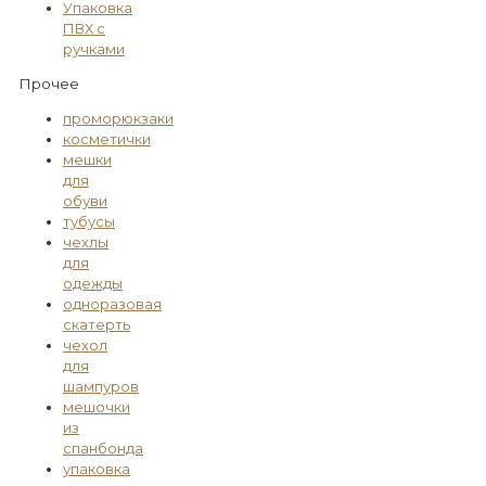
Упаковка
ПВХ с
ручками
Прочее
проморюкзаки
косметички
мешки
для
обуви
тубусы
чехлы
для
одежды
одноразовая
скатерть
чехол
для
шампуров
мешочки
из
спанбонда
упаковка