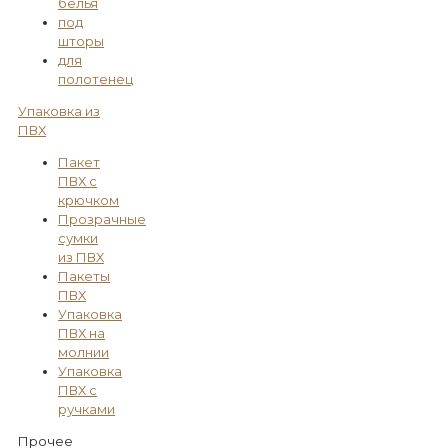
белья
под
шторы
для
полотенец
Упаковка из
ПВХ
Пакет
ПВХ с
крючком
Прозрачные
сумки
из ПВХ
Пакеты
ПВХ
Упаковка
ПВХ на
молнии
Упаковка
ПВХ с
ручками
Прочее