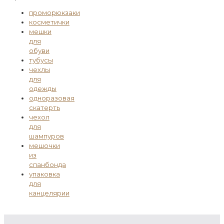
проморюкзаки
косметички
мешки
для
обуви
тубусы
чехлы
для
одежды
одноразовая
скатерть
чехол
для
шампуров
мешочки
из
спанбонда
упаковка
для
канцелярии