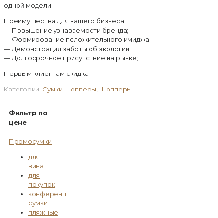
одной модели;
Преимущества для вашего бизнеса:
— Повышение узнаваемости бренда;
— Формирование положительного имиджа;
— Демонстрация заботы об экологии;
— Долгосрочное присутствие на рынке;
Первым клиентам скидка !
Категории:
Сумки-шопперы
,
Шопперы
Фильтр по
цене
Промосумки
для
вина
для
покупок
конференц
сумки
пляжные