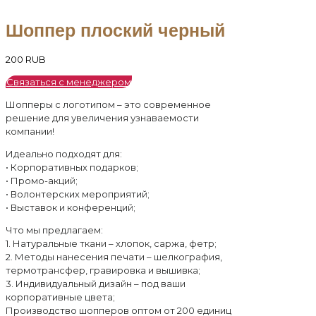
Шоппер плоский черный
200
RUB
Связаться с менеджером
Шопперы с логотипом – это современное
решение для увеличения узнаваемости
компании!
Идеально подходят для:
• Корпоративных подарков;
• Промо-акций;
• Волонтерских мероприятий;
• Выставок и конференций;
Что мы предлагаем:
1. Натуральные ткани – хлопок, саржа, фетр;
2. Методы нанесения печати – шелкография,
термотрансфер, гравировка и вышивка;
3. Индивидуальный дизайн – под ваши
корпоративные цвета;
Производство шопперов оптом от 200 единиц