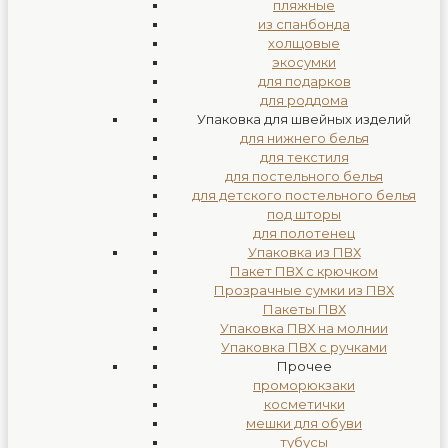
пляжные
из спанбонда
холщовые
экосумки
для подарков
для роддома
Упаковка для швейных изделий
для нижнего белья
для текстиля
для постельного белья
для детского постельного белья
под шторы
для полотенец
Упаковка из ПВХ
Пакет ПВХ с крючком
Прозрачные сумки из ПВХ
Пакеты ПВХ
Упаковка ПВХ на молнии
Упаковка ПВХ с ручками
Прочее
проморюкзаки
косметички
мешки для обуви
тубусы