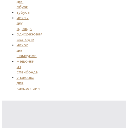
для
обуви
тубусы
чехлы
для
одежды
одноразовая
скатерть
чехол
для
шампуров
мешочки
из
спанбонда
упаковка
для
канцелярии