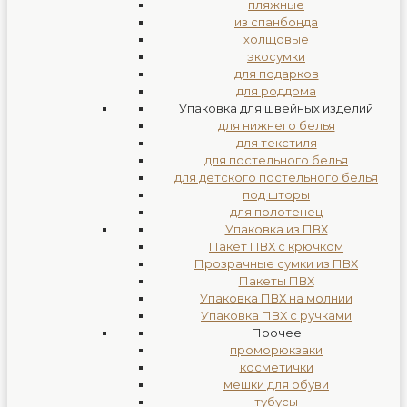
пляжные
из спанбонда
холщовые
экосумки
для подарков
для роддома
Упаковка для швейных изделий
для нижнего белья
для текстиля
для постельного белья
для детского постельного белья
под шторы
для полотенец
Упаковка из ПВХ
Пакет ПВХ с крючком
Прозрачные сумки из ПВХ
Пакеты ПВХ
Упаковка ПВХ на молнии
Упаковка ПВХ с ручками
Прочее
проморюкзаки
косметички
мешки для обуви
тубусы