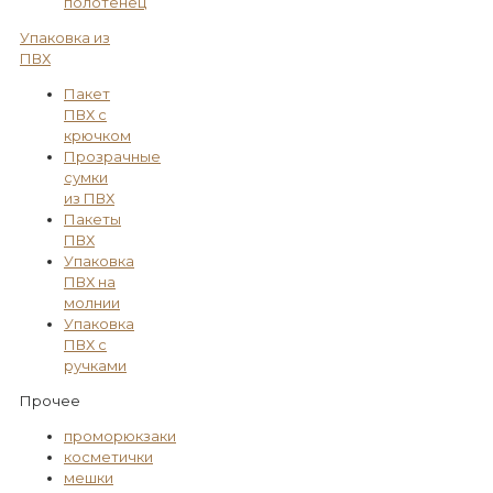
полотенец
Упаковка из
ПВХ
Пакет
ПВХ с
крючком
Прозрачные
сумки
из ПВХ
Пакеты
ПВХ
Упаковка
ПВХ на
молнии
Упаковка
ПВХ с
ручками
Прочее
проморюкзаки
косметички
мешки