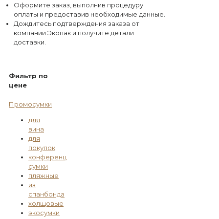
Оформите заказ, выполнив процедуру
оплаты и предоставив необходимые данные.
Дождитесь подтверждения заказа от
компании Экопак и получите детали
доставки.
Фильтр по
цене
Промосумки
для
вина
для
покупок
конференц
сумки
пляжные
из
спанбонда
холщовые
экосумки