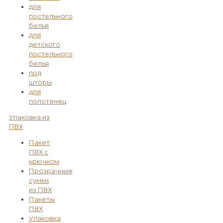
для
постельного
белья
для
детского
постельного
белья
под
шторы
для
полотенец
Упаковка из
ПВХ
Пакет
ПВХ с
крючком
Прозрачные
сумки
из ПВХ
Пакеты
ПВХ
Упаковка