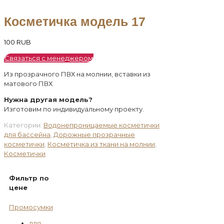
Косметичка модель 17
100
RUB
Связаться с менеджером
Из прозрачного ПВХ на молнии, вставки из
матового ПВХ
Нужна другая модель?
Изготовим по индивидуальному проекту.
Категории:
Водонепроницаемые косметички
для бассейна
,
Дорожные прозрачные
косметички
,
Косметичка из ткани на молнии
,
Косметички
Фильтр по
цене
Промосумки
для