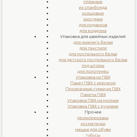
пляжные
из спанбонда
холщовые
экосумки
для подарков
для роддома
Упаковка для швейных изделий
для нижнего белья
для текстиля
для постельного белья
для детского постельного белья
под шторы
для полотенец
Упаковка из ПВХ
Пакет ПВХ с крючком
Прозрачные сумки из ПВХ
Пакеты ПВХ
Упаковка ПВХ на молнии
Упаковка ПВХ с ручками
Прочее
проморюкзаки
косметички
мешки для обуви
тубусы