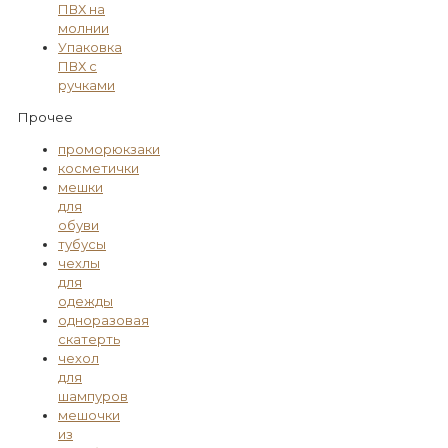
ПВХ на
молнии
Упаковка
ПВХ с
ручками
Прочее
проморюкзаки
косметички
мешки
для
обуви
тубусы
чехлы
для
одежды
одноразовая
скатерть
чехол
для
шампуров
мешочки
из