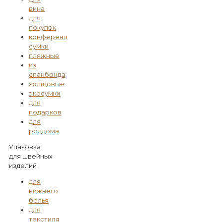
вина
для
покупок
конференц
сумки
пляжные
из
спанбонда
холщовые
экосумки
для
подарков
для
роддома
Упаковка
для швейных
изделий
для
нижнего
белья
для
текстиля