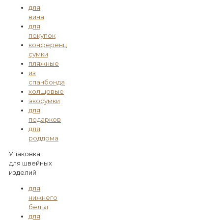
для
вина
для
покупок
конференц
сумки
пляжные
из
спанбонда
холщовые
экосумки
для
подарков
для
роддома
Упаковка
для швейных
изделий
для
нижнего
белья
для