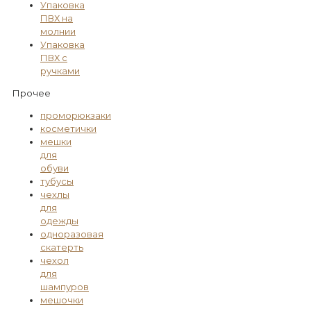
Упаковка
ПВХ на
молнии
Упаковка
ПВХ с
ручками
Прочее
проморюкзаки
косметички
мешки
для
обуви
тубусы
чехлы
для
одежды
одноразовая
скатерть
чехол
для
шампуров
мешочки