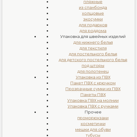
пляжные
из спанбонда
холщовые
экосумки
для подарков
для роддома
Упаковка для швейных изделий
для нижнего белья
для текстиля
для постельного белья
для детского постельного белья
под шторы
для полотенец
Упаковка из ПВХ
Пакет ПВХ с крючком
Прозрачные сумки из ПВХ
Пакеты ПВХ
Упаковка ПВХ на молнии
Упаковка ПВХ с ручками
Прочее
проморюкзаки
косметички
мешки для обуви
тубусы