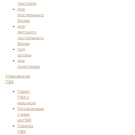
текстиля
для
постельного
белья
для
детского
постельного
белья
под
шторы
для
полотенец
Упаковка из
ПВХ
Пакет
ПВХ с
крючком
Прозрачные
сумки
из ПВХ
Пакеты
ПВХ