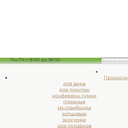
Пн-Пт с 8:00 до 18:00
ekopak15@mail.ru
Промосу
для вина
для покупок
конференц сумки
пляжные
из спанбонда
холщовые
экосумки
для подарков