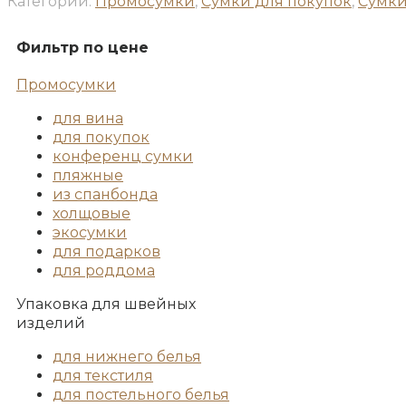
Категории:
Промосумки
,
Сумки для покупок
,
Сумки
Фильтр по цене
Промосумки
для вина
для покупок
конференц сумки
пляжные
из спанбонда
холщовые
экосумки
для подарков
для роддома
Упаковка для швейных
изделий
для нижнего белья
для текстиля
для постельного белья