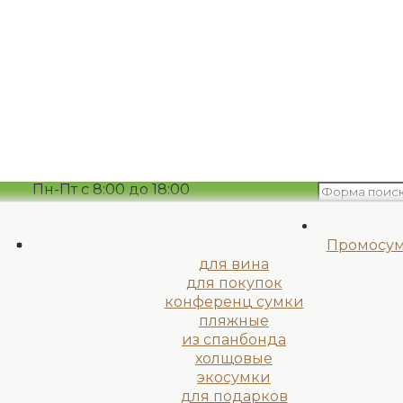
Пн-Пт с 8:00 до 18:00
ekopak15@mail.ru
Промосу
для вина
для покупок
конференц сумки
пляжные
из спанбонда
холщовые
экосумки
для подарков