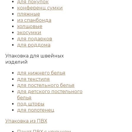
для покупок
конференц сумки
пляжные
из спанбонда
холщовые
экосумки
для подарков
для роддома
Упаковка для швейных
изделий
для нижнего белья
для текстиля
для постельного белья
для детского постельного
белья
под шторы
для полотенец
Упаковка из ПВХ
Пакет ПВХ с крючком