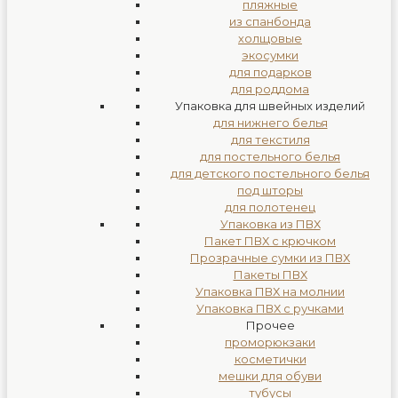
пляжные
из спанбонда
холщовые
экосумки
для подарков
для роддома
Упаковка для швейных изделий
для нижнего белья
для текстиля
для постельного белья
для детского постельного белья
под шторы
для полотенец
Упаковка из ПВХ
Пакет ПВХ с крючком
Прозрачные сумки из ПВХ
Пакеты ПВХ
Упаковка ПВХ на молнии
Упаковка ПВХ с ручками
Прочее
проморюкзаки
косметички
мешки для обуви
тубусы