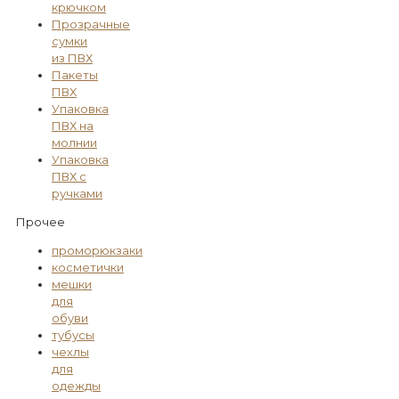
крючком
Прозрачные
сумки
из ПВХ
Пакеты
ПВХ
Упаковка
ПВХ на
молнии
Упаковка
ПВХ с
ручками
Прочее
проморюкзаки
косметички
мешки
для
обуви
тубусы
чехлы
для
одежды