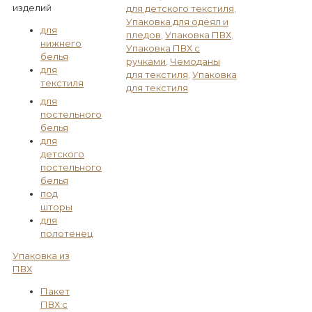
изделий
для детского текстиля
,
Упаковка для одеял и
для
пледов
,
Упаковка ПВХ
,
нижнего
Упаковка ПВХ с
белья
ручками
,
Чемоданы
для
для текстиля
,
Упаковка
текстиля
для текстиля
для
постельного
белья
для
детского
постельного
белья
под
шторы
для
полотенец
Упаковка из
ПВХ
Пакет
ПВХ с