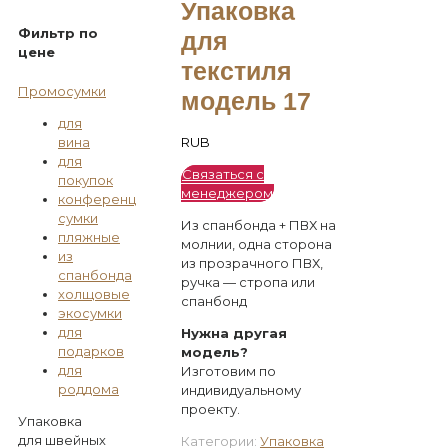
Упаковка
Фильтр по
для
цене
текстиля
Промосумки
модель 17
для
RUB
вина
для
Связаться с
покупок
менеджером
конференц
сумки
Из спанбонда + ПВХ на
пляжные
молнии, одна сторона
из
из прозрачного ПВХ,
спанбонда
ручка — стропа или
холщовые
спанбонд
экосумки
для
Нужна другая
подарков
модель?
для
Изготовим по
роддома
индивидуальному
проекту.
Упаковка
для швейных
Категории:
Упаковка